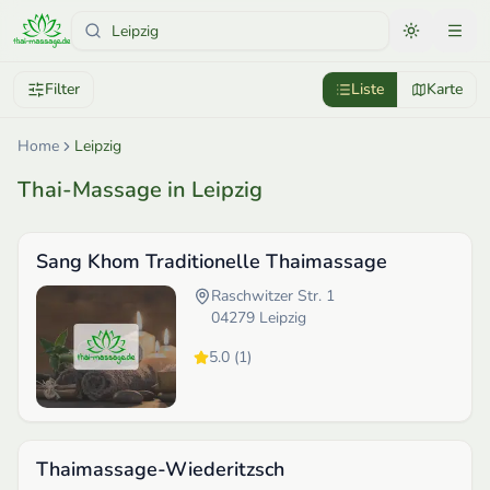
Filter
Liste
Karte
Home
Leipzig
Thai-Massage in Leipzig
Sang Khom Traditionelle Thaimassage
Raschwitzer Str. 1
04279
Leipzig
5.0
(
1
)
Thaimassage-Wiederitzsch