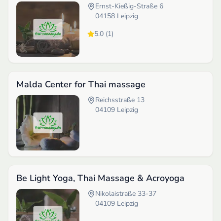
Ernst-Kießig-Straße 6
04158
Leipzig
5.0
(
1
)
Malda Center for Thai massage
Reichsstraße 13
04109
Leipzig
Be Light Yoga, Thai Massage & Acroyoga
Nikolaistraße 33-37
04109
Leipzig