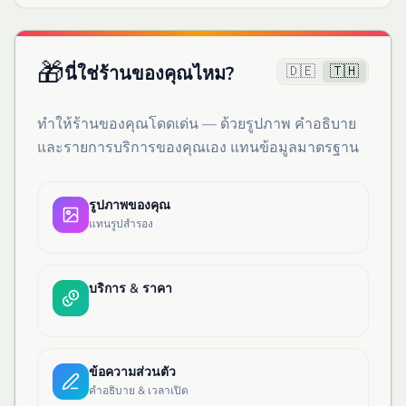
🎁
🇩🇪
🇹🇭
นี่ใช่ร้านของคุณไหม?
ทำให้ร้านของคุณโดดเด่น — ด้วยรูปภาพ คำอธิบาย
และรายการบริการของคุณเอง แทนข้อมูลมาตรฐาน
รูปภาพของคุณ
แทนรูปสำรอง
บริการ & ราคา
ข้อความส่วนตัว
คำอธิบาย & เวลาเปิด