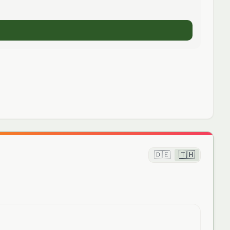
🇩🇪
🇹🇭