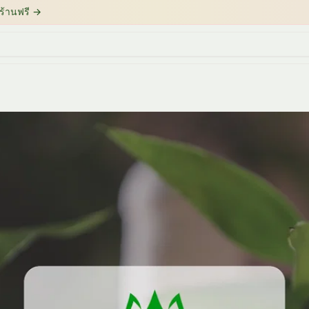
ร้านฟรี
→