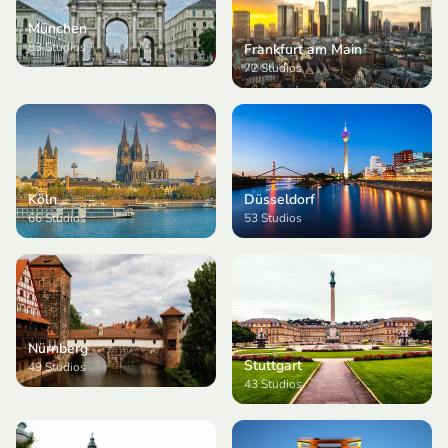
München
83
Studios
Frankfurt am Main
72
Studios
Düsseldorf
Köln
53
Studios
66
Studios
Nürnberg
Stuttgart
49
Studios
43
Studios