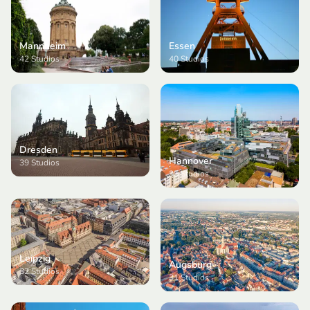
Mannheim
Essen
42
Studios
40
Studios
Dresden
Hannover
39
Studios
35
Studios
Leipzig
Augsburg
32
Studios
31
Studios