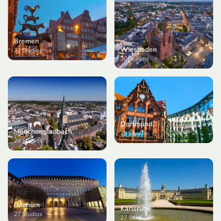
Bremen
Wiesbaden
31
Studios
30
Studios
Dortmund
Mönchengladbach
28
Studios
29
Studios
Bochum
Karlsruhe
27
Studios
27
Studios