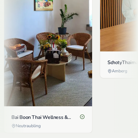
SchotyThaim
Amberg
Bai Boon Thai Wellness &
Massage
Neutraubling