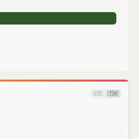
🇩🇪
🇹🇭