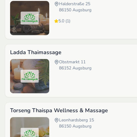
Halderstraße 25
86150
Augsburg
5.0
(
1
)
Ladda Thaimassage
Obstmarkt 11
86152
Augsburg
Torseng Thaispa Wellness & Massage
Leonhardsberg 15
86150
Augsburg