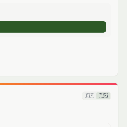
🇩🇪
🇹🇭