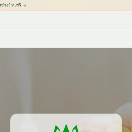
บช่วงร้านฟรี
→