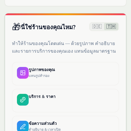
🎁
🇩🇪
🇹🇭
นี่ใช่ร้านของคุณไหม?
ทำให้ร้านของคุณโดดเด่น — ด้วยรูปภาพ คำอธิบาย
และรายการบริการของคุณเอง แทนข้อมูลมาตรฐาน
รูปภาพของคุณ
แทนรูปสำรอง
บริการ & ราคา
ข้อความส่วนตัว
คำอธิบาย & เวลาเปิด