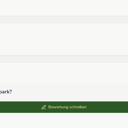
park
?
Bewertung schreiben