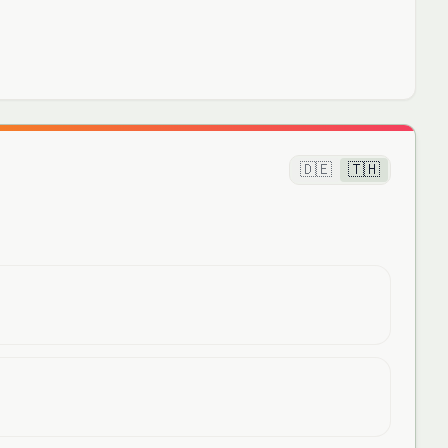
🇩🇪
🇹🇭