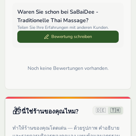
Waren Sie schon bei
SaBaiDee -
Traditionelle Thai Massage
?
Teilen Sie Ihre Erfahrungen mit anderen Kunden.
Bewertung schreiben
Noch keine Bewertungen vorhanden.
🎁
🇩🇪
🇹🇭
นี่ใช่ร้านของคุณไหม?
ทำให้ร้านของคุณโดดเด่น — ด้วยรูปภาพ คำอธิบาย