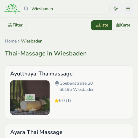
Filter
Liste
Karte
Home
Wiesbaden
Thai-Massage in Wiesbaden
Ayutthaya-Thaimassage
Goebenstraße 20
65195
Wiesbaden
5.0
(
1
)
Ayara Thai Massage