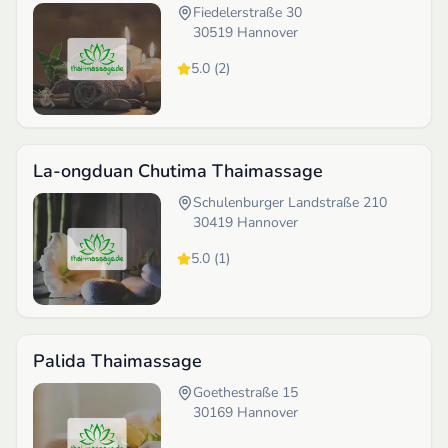
Fiedelerstraße 30
30519
Hannover
5.0
(
2
)
La-ongduan Chutima Thaimassage
Schulenburger Landstraße 210
30419
Hannover
5.0
(
1
)
Palida Thaimassage
Goethestraße 15
30169
Hannover