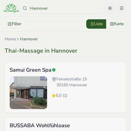
Filter
Liste
Karte
Home
Hannover
Thai-Massage in Hannover
Samui Green Spa
Fenskestraße 15
30165
Hannover
5.0
(
1
)
BUSSABA Wohlfühloase