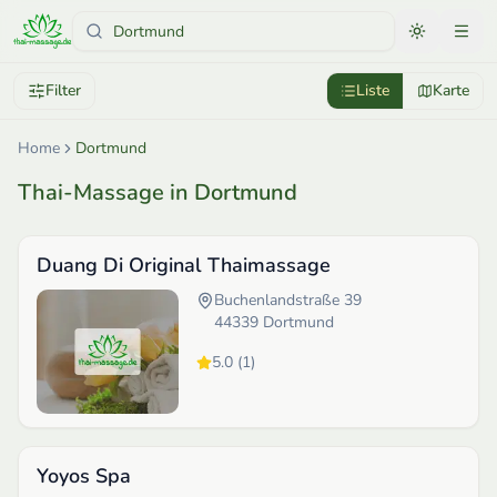
Filter
Liste
Karte
Home
Dortmund
Thai-Massage in Dortmund
Duang Di Original Thaimassage
Buchenlandstraße 39
44339
Dortmund
5.0
(
1
)
Yoyos Spa