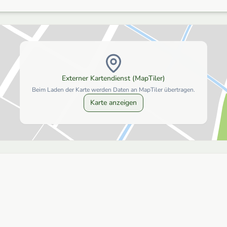
Externer Kartendienst (MapTiler)
Beim Laden der Karte werden Daten an MapTiler übertragen.
Karte anzeigen