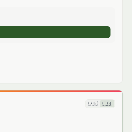
🇩🇪
🇹🇭