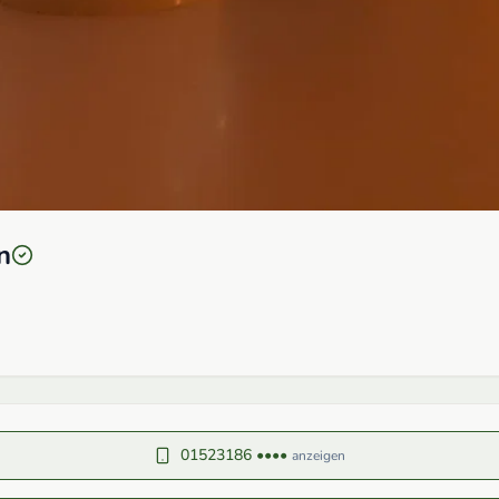
n
01523186 ••••
anzeigen