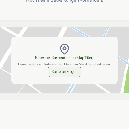
Noch keine Bewertungen vorhanden.
Externer Kartendienst (MapTiler)
Beim Laden der Karte werden Daten an MapTiler übertragen.
Karte anzeigen