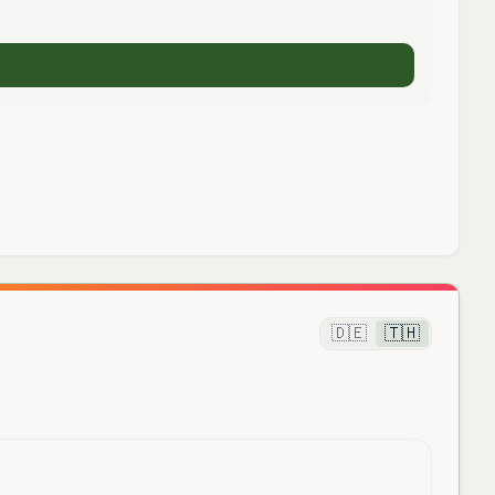
🇩🇪
🇹🇭