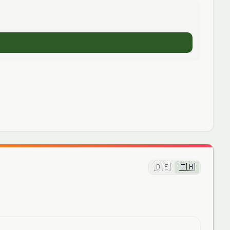
🇩🇪
🇹🇭