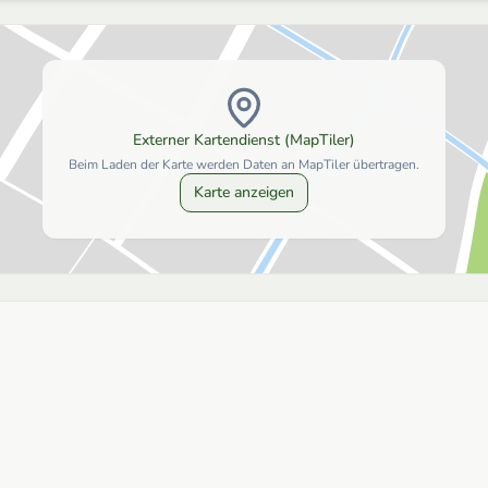
Externer Kartendienst (MapTiler)
Beim Laden der Karte werden Daten an MapTiler übertragen.
Karte anzeigen