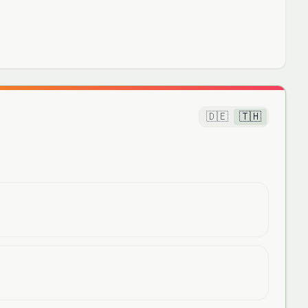
🇩🇪
🇹🇭