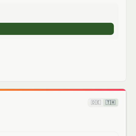
🇩🇪
🇹🇭