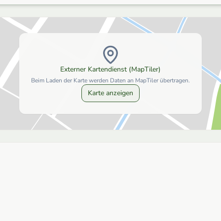
Externer Kartendienst (MapTiler)
Beim Laden der Karte werden Daten an MapTiler übertragen.
Karte anzeigen