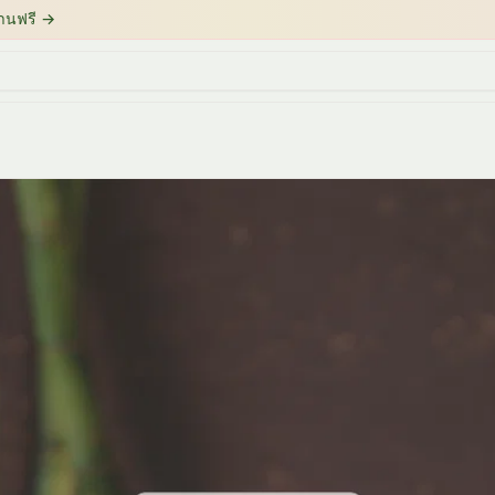
้านฟรี
→