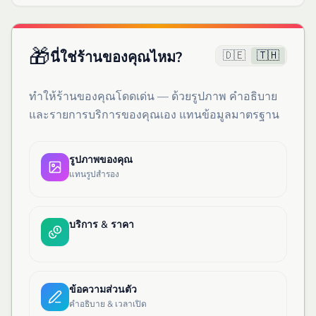
🎁
🇩🇪
🇹🇭
นี่ใช่ร้านของคุณไหม?
ทำให้ร้านของคุณโดดเด่น — ด้วยรูปภาพ คำอธิบาย
และรายการบริการของคุณเอง แทนข้อมูลมาตรฐาน
รูปภาพของคุณ
แทนรูปสำรอง
บริการ & ราคา
ข้อความส่วนตัว
คำอธิบาย & เวลาเปิด