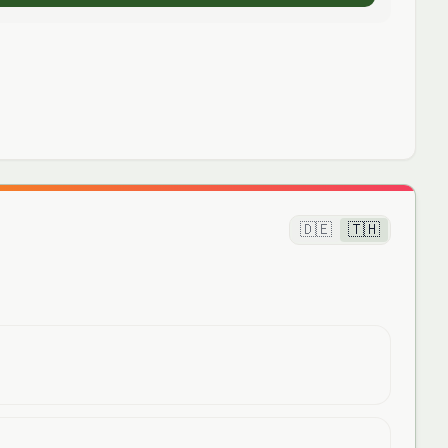
🇩🇪
🇹🇭