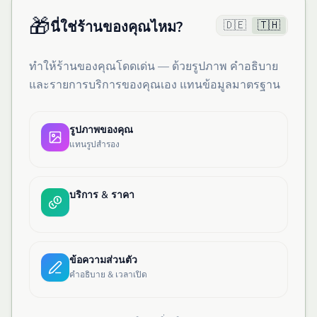
🎁
🇩🇪
🇹🇭
นี่ใช่ร้านของคุณไหม?
ทำให้ร้านของคุณโดดเด่น — ด้วยรูปภาพ คำอธิบาย
และรายการบริการของคุณเอง แทนข้อมูลมาตรฐาน
รูปภาพของคุณ
แทนรูปสำรอง
บริการ & ราคา
ข้อความส่วนตัว
คำอธิบาย & เวลาเปิด