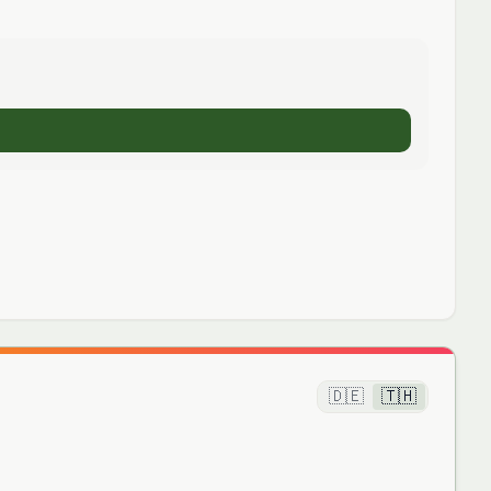
🇩🇪
🇹🇭