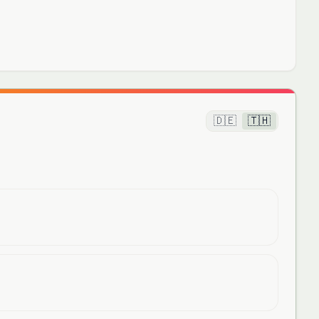
🇩🇪
🇹🇭