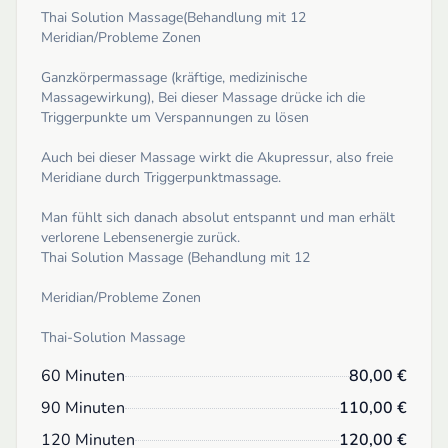
Thai Solution Massage(Behandlung mit 12
Meridian/Probleme Zonen
Ganzkörpermassage (kräftige, medizinische
Massagewirkung), Bei dieser Massage drücke ich die
Triggerpunkte um Verspannungen zu lösen
Auch bei dieser Massage wirkt die Akupressur, also freie
Meridiane durch Triggerpunktmassage.
Man fühlt sich danach absolut entspannt und man erhält
verlorene Lebensenergie zurück.
Thai Solution Massage (Behandlung mit 12
Meridian/Probleme Zonen
Thai-Solution Massage
60
Minuten
80,00 €
90
Minuten
110,00 €
120
Minuten
120,00 €