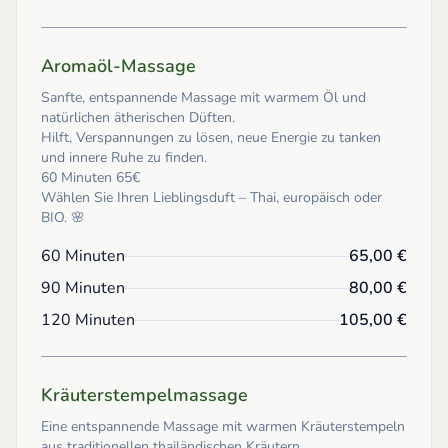
Aromaöl-Massage
Sanfte, entspannende Massage mit warmem Öl und
natürlichen ätherischen Düften.
Hilft, Verspannungen zu lösen, neue Energie zu tanken
und innere Ruhe zu finden.
60 Minuten 65€
Wählen Sie Ihren Lieblingsduft – Thai, europäisch oder
BIO. 🌸
60
Minuten
65,00 €
90
Minuten
80,00 €
120
Minuten
105,00 €
Kräuterstempelmassage
Eine entspannende Massage mit warmen Kräuterstempeln
aus traditionellen thailändischen Kräutern.