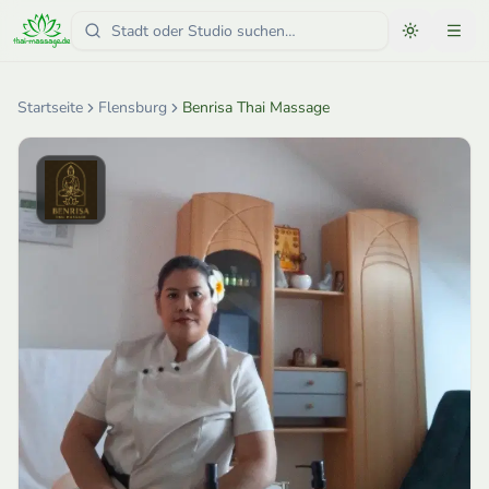
Startseite
Flensburg
Benrisa Thai Massage