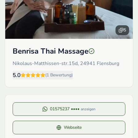
5
Benrisa Thai Massage
Nikolaus-Matthissen-str.15d, 24941 Flensburg
5.0
(
1
Bewertung
)
01575237 ••••
anzeigen
Webseite