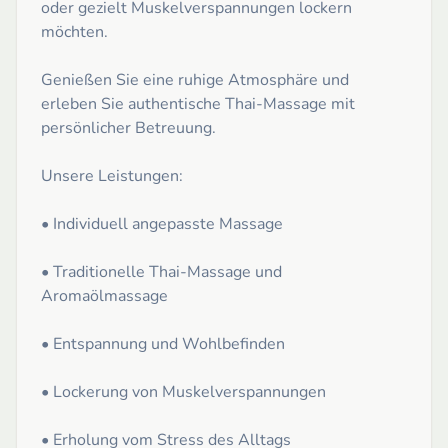
oder gezielt Muskelverspannungen lockern
möchten.
Genießen Sie eine ruhige Atmosphäre und
erleben Sie authentische Thai-Massage mit
persönlicher Betreuung.
Unsere Leistungen:
• Individuell angepasste Massage
• Traditionelle Thai-Massage und
Aromaölmassage
• Entspannung und Wohlbefinden
• Lockerung von Muskelverspannungen
• Erholung vom Stress des Alltags