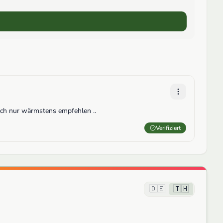
Aktionen
ich nur wärmstens empfehlen ..
Verifiziert
🇩🇪
🇹🇭