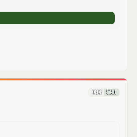
🇩🇪
🇹🇭