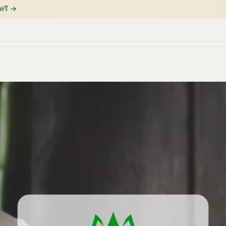
ฟรี
→