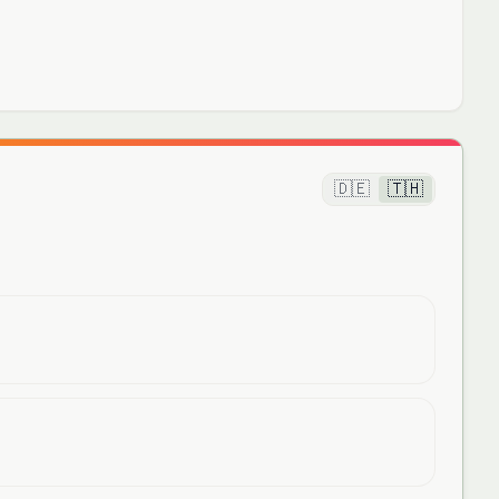
🇩🇪
🇹🇭