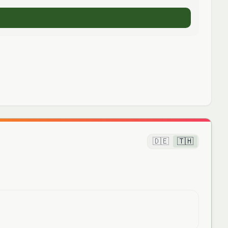
🇩🇪
🇹🇭